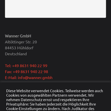
Wanner GmbH
Altöttinger Str. 20
84453 Mühldorf
Deutschland
Tel: +49 8631 940 22 99
Fax: +49 8631 940 22 98
E-Mail: info@wanner.gmbh
Geschäftsführer: Dipl.-Ing. Reinhold Wanner
Diese Website verwendet Cookies. Teilweise werden auch
Ust.-IdNr.: DE291415429
Cookies von ausgewählten Partnern verwendet. Wir
nehmen Datenschutz ernst und respektieren Ihre
HRB Nr.: HRB 22976
Privatsphäre: Sie haben jederzeit die Möglichkeit Ihre
Handelsregister: Traunstein
Cookie-Einstellungen zu ändern. Nach Judikatur des