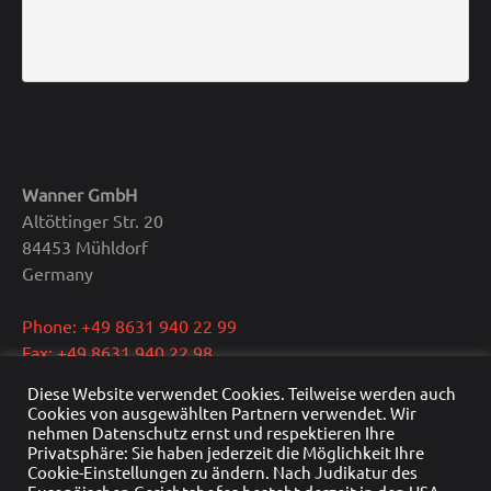
Wanner GmbH
Altöttinger Str. 20
84453 Mühldorf
Germany
Phone: +49 8631 940 22 99
Fax: +49 8631 940 22 98
E-Mail: info@wanner.gmbh
Diese Website verwendet Cookies. Teilweise werden auch
Cookies von ausgewählten Partnern verwendet. Wir
CEO: Dipl.-Ing. Reinhold Wanner
nehmen Datenschutz ernst und respektieren Ihre
Privatsphäre: Sie haben jederzeit die Möglichkeit Ihre
VAT: DE291415429
Cookie-Einstellungen zu ändern. Nach Judikatur des
HRB Nr.: HRB 22976