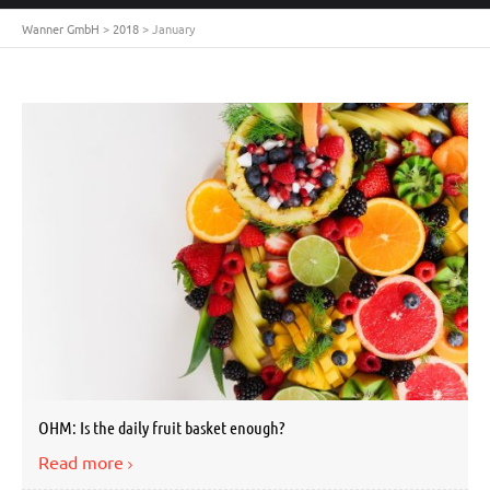
Wanner GmbH
>
2018
>
January
OHM: Is the daily fruit basket enough?
Read more