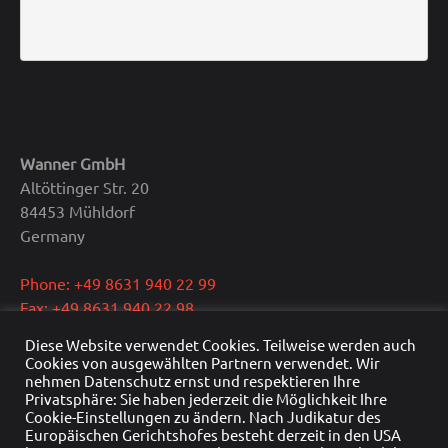
Wanner GmbH
Altöttinger Str. 20
84453 Mühldorf
Germany
Phone: +49 8631 940 22 99
Fax: +49 8631 940 22 98
E-Mail: info@wanner.gmbh
Diese Website verwendet Cookies. Teilweise werden auch
Cookies von ausgewählten Partnern verwendet. Wir
CEO: Dipl.-Ing. Reinhold Wanner
nehmen Datenschutz ernst und respektieren Ihre
Privatsphäre: Sie haben jederzeit die Möglichkeit Ihre
VAT: DE291415429
Cookie-Einstellungen zu ändern. Nach Judikatur des
HRB Nr.: HRB 22976
Europäischen Gerichtshofes besteht derzeit in den USA