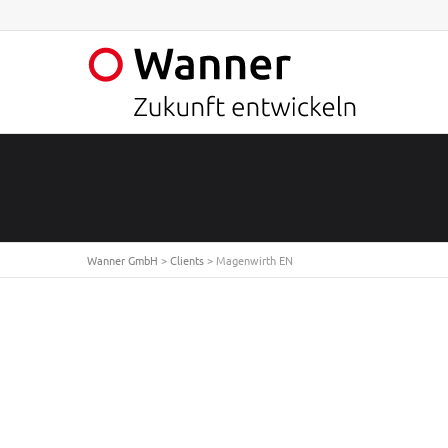
Wanner GmbH
>
Clients
>
Magenwirth EN