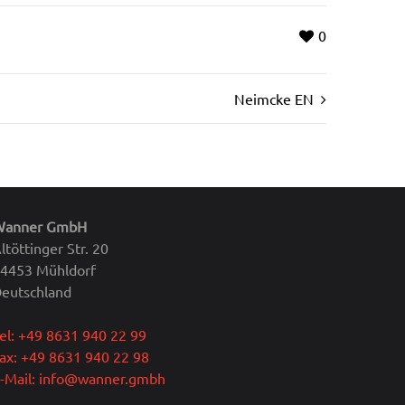
0
Neimcke EN
Wanner GmbH
ltöttinger Str. 20
4453 Mühldorf
eutschland
el: +49 8631 940 22 99
ax: +49 8631 940 22 98
-Mail: info@wanner.gmbh