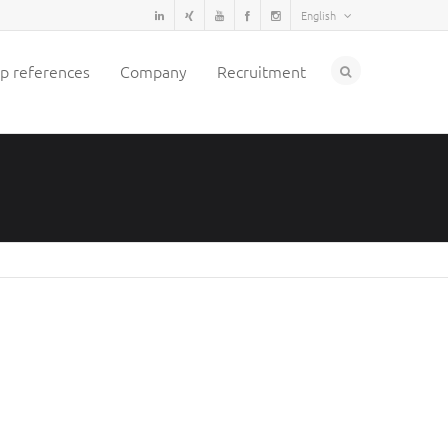
English
p references
Company
Recruitment