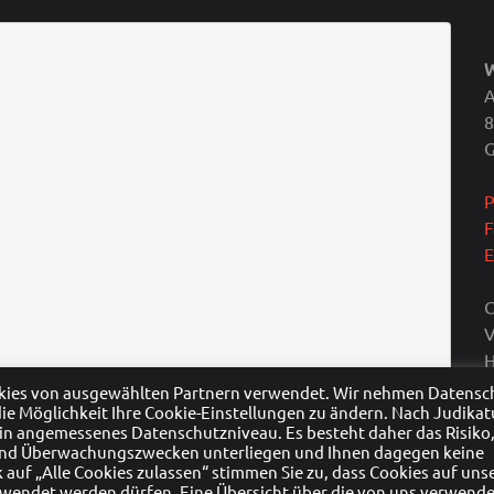
A
8
P
F
E
C
V
H
C
okies von ausgewählten Partnern verwendet. Wir nehmen Datensc
 die Möglichkeit Ihre Cookie-Einstellungen zu ändern. Nach Judikat
ein angemessenes Datenschutzniveau. Es besteht daher das Risiko
- und Überwachungszwecken unterliegen und Ihnen dagegen keine
auf „Alle Cookies zulassen“ stimmen Sie zu, dass Cookies auf uns
rwendet werden dürfen. Eine Übersicht über die von uns verwend