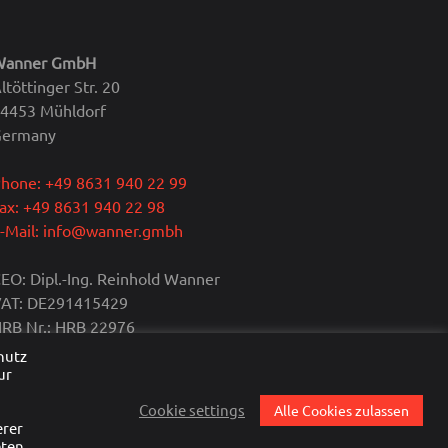
Wanner GmbH
ltöttinger Str. 20
4453 Mühldorf
Germany
hone: +49 8631 940 22 99
ax: +49 8631 940 22 98
-Mail: info@wanner.gmbh
EO: Dipl.-Ing. Reinhold Wanner
AT: DE291415429
RB Nr.: HRB 22976
ommercial register: Traunstein
hutz
ur
,
Cookie settings
Alle Cookies zulassen
erer
eten