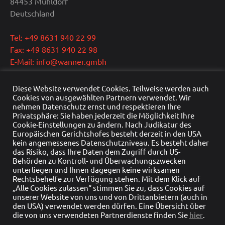
84453 Mühldorf
Deutschland
Tel: +49 8631 940 22 99
Fax: +49 8631 940 22 98
E-Mail: info@wanner.gmbh
Geschäftsführer: Dipl.-Ing. Reinhold Wanner
Diese Website verwendet Cookies. Teilweise werden auch
Ust.-IdNr.: DE291415429
Cookies von ausgewählten Partnern verwendet. Wir
nehmen Datenschutz ernst und respektieren Ihre
HRB Nr.: HRB 22976
Privatsphäre: Sie haben jederzeit die Möglichkeit Ihre
Handelsregister: Traunstein
Cookie-Einstellungen zu ändern. Nach Judikatur des
Europäischen Gerichtshofes besteht derzeit in den USA
kein angemessenes Datenschutzniveau. Es besteht daher
das Risiko, dass Ihre Daten dem Zugriff durch US-
Behörden zu Kontroll- und Überwachungszwecken
unterliegen und Ihnen dagegen keine wirksamen
Rechtsbehelfe zur Verfügung stehen. Mit dem Klick auf
„Alle Cookies zulassen“ stimmen Sie zu, dass Cookies auf
unserer Website von uns und von Drittanbietern (auch in
den USA) verwendet werden dürfen. Eine Übersicht über
die von uns verwendeten Partnerdienste finden Sie
hier
.
©2026 Wanner - Zukunft entwickeln |
Datenschutzerklärung
|
Impressum