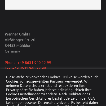
Wanner GmbH
Altöttinger Str. 20
84453 Mühldorf
Germany
Phone: +49 8631 940 22 99
Fax: +49 8631 940 22 98
E-Mail: info@wanner.gmbh
Diese Website verwendet Cookies. Teilweise werden auch
Cookies von ausgewählten Partnern verwendet. Wir
CEO: Dipl.-Ing. Reinhold Wanner
nehmen Datenschutz ernst und respektieren Ihre
Privatsphäre: Sie haben jederzeit die Möglichkeit Ihre
VAT: DE291415429
Cookie-Einstellungen zu ändern. Nach Judikatur des
HRB Nr.: HRB 22976
Europäischen Gerichtshofes besteht derzeit in den USA
Commercial register: Traunstein
kein angemessenes Datenschutzniveau. Es besteht daher