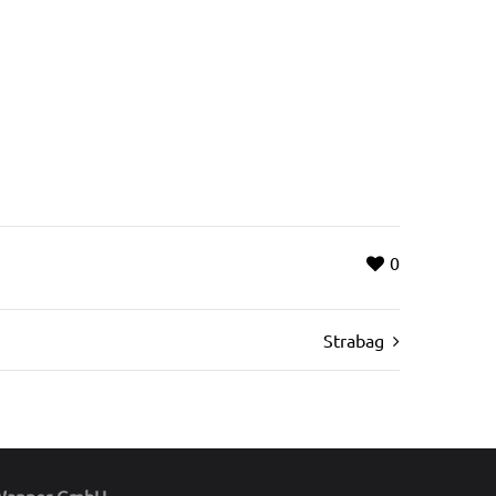
0
Strabag
Wanner GmbH