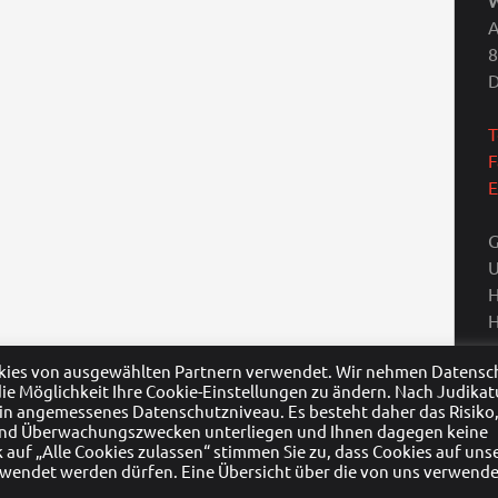
A
8
D
T
F
E
G
U
H
H
okies von ausgewählten Partnern verwendet. Wir nehmen Datensc
 die Möglichkeit Ihre Cookie-Einstellungen zu ändern. Nach Judikat
ein angemessenes Datenschutzniveau. Es besteht daher das Risiko
- und Überwachungszwecken unterliegen und Ihnen dagegen keine
auf „Alle Cookies zulassen“ stimmen Sie zu, dass Cookies auf uns
rwendet werden dürfen. Eine Übersicht über die von uns verwend