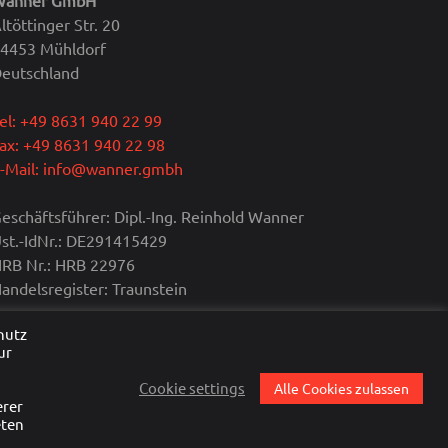
ltöttinger Str. 20
4453 Mühldorf
eutschland
el: +49 8631 940 22 99
ax: +49 8631 940 22 98
-Mail: info@wanner.gmbh
eschäftsführer: Dipl.-Ing. Reinhold Wanner
st.-IdNr.: DE291415429
RB Nr.: HRB 22976
andelsregister: Traunstein
hutz
ur
,
Cookie settings
Alle Cookies zulassen
erer
eten
Zum Anfang