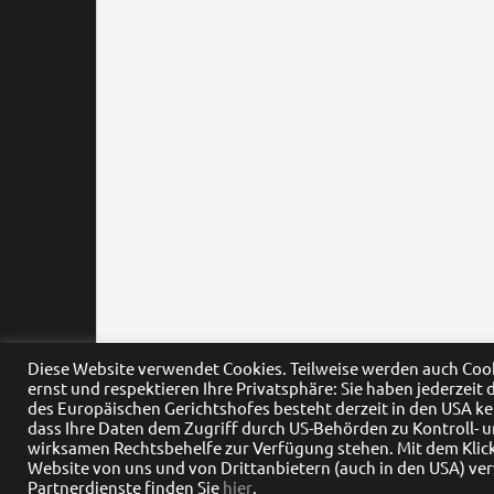
Diese Website verwendet Cookies. Teilweise werden auch Co
ernst und respektieren Ihre Privatsphäre: Sie haben jederzeit
des Europäischen Gerichtshofes besteht derzeit in den USA k
dass Ihre Daten dem Zugriff durch US-Behörden zu Kontroll
wirksamen Rechtsbehelfe zur Verfügung stehen. Mit dem Klick 
Website von uns und von Drittanbietern (auch in den USA) ve
©2026 Wanner - Zukunft entwickeln |
Datenschutzerklärung
|
Impressum
Partnerdienste finden Sie
hier
.