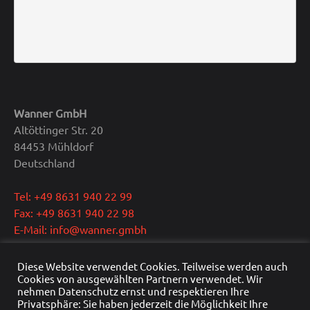
Wanner GmbH
Altöttinger Str. 20
84453 Mühldorf
Deutschland
Tel: +49 8631 940 22 99
Fax: +49 8631 940 22 98
E-Mail: info@wanner.gmbh
Geschäftsführer: Dipl.-Ing. Reinhold Wanner
Diese Website verwendet Cookies. Teilweise werden auch
Ust.-IdNr.: DE291415429
Cookies von ausgewählten Partnern verwendet. Wir
nehmen Datenschutz ernst und respektieren Ihre
HRB Nr.: HRB 22976
Privatsphäre: Sie haben jederzeit die Möglichkeit Ihre