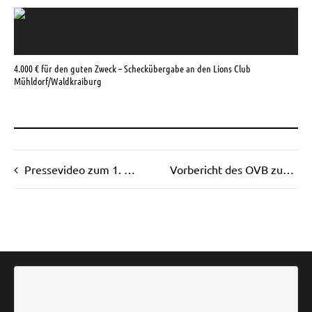
4.000 € für den guten Zweck – Scheckübergabe an den Lions Club
Mühldorf/Waldkraiburg
Pressevideo zum 1. Wanner Charity Business Run im rfo
Vorbericht des OVB zum 1. Wanner Charity Business Run