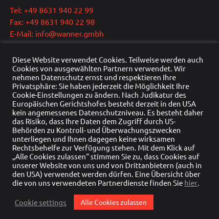
Tel: +49 8631 940 22 99
Fax: +49 8631 940 22 98
E-Mail: info@wanner.gmbh
Geschäftsführer: Dipl.-Ing. Reinhold Wanner
Diese Website verwendet Cookies. Teilweise werden auch
Ust.-IdNr.: DE291415429
Cookies von ausgewählten Partnern verwendet. Wir
nehmen Datenschutz ernst und respektieren Ihre
HRB Nr.: HRB 22976
Privatsphäre: Sie haben jederzeit die Möglichkeit Ihre
Handelsregister: Traunstein
Cookie-Einstellungen zu ändern. Nach Judikatur des
Europäischen Gerichtshofes besteht derzeit in den USA
kein angemessenes Datenschutzniveau. Es besteht daher
das Risiko, dass Ihre Daten dem Zugriff durch US-
Behörden zu Kontroll- und Überwachungszwecken
unterliegen und Ihnen dagegen keine wirksamen
Rechtsbehelfe zur Verfügung stehen. Mit dem Klick auf
„Alle Cookies zulassen“ stimmen Sie zu, dass Cookies auf
unserer Website von uns und von Drittanbietern (auch in
den USA) verwendet werden dürfen. Eine Übersicht über
die von uns verwendeten Partnerdienste finden Sie
hier
.
©2026 Wanner - Zukunft entwickeln |
Datenschutzerklärung
|
Impressum
Cookie settings
Alle Cookies zulassen
Zum Anfang