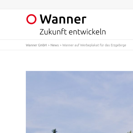
Wanner GmbH
>
News
>
Wanner auf Werbeplakat für das Erzgebirge