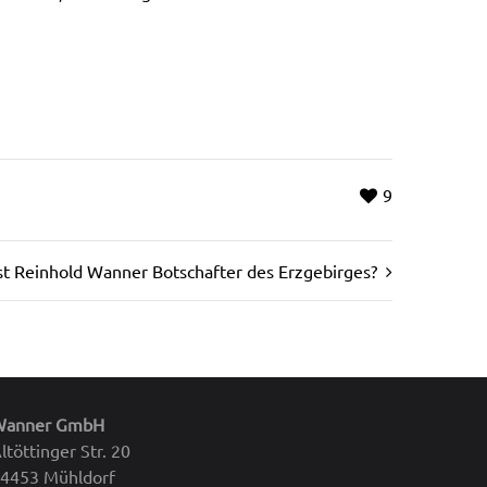
9
t Reinhold Wanner Botschafter des Erzgebirges?
Wanner GmbH
ltöttinger Str. 20
4453 Mühldorf