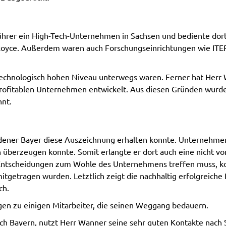
sführer ein High-Tech-Unternehmen in Sachsen und bediente do
s-Royce. Außerdem waren auch Forschungseinrichtungen wie ITE
m technologisch hohen Niveau unterwegs waren. Ferner hat He
h profitablen Unternehmen entwickelt. Aus diesen Gründen wur
nnt.
andener Bayer diese Auszeichnung erhalten konnte. Unternehmen
 überzeugen konnte. Somit erlangte er dort auch eine nicht v
 Entscheidungen zum Wohle des Unternehmens treffen muss, k
itgetragen wurden. Letztlich zeigt die nachhaltig erfolgreich
ch.
en zu einigen Mitarbeiter, die seinen Weggang bedauern.
ch Bayern, nutzt Herr Wanner seine sehr guten Kontakte nach 