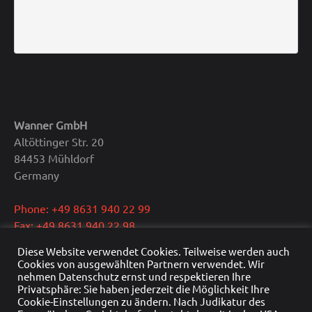
Wanner GmbH
Altöttinger Str. 20
84453 Mühldorf
Germany
Phone: +49 8631 940 22 99
Fax: +49 8631 940 22 98
E-Mail: info@wanner.gmbh
Diese Website verwendet Cookies. Teilweise werden auch
Cookies von ausgewählten Partnern verwendet. Wir
CEO: Dipl.-Ing. Reinhold Wanner
nehmen Datenschutz ernst und respektieren Ihre
Privatsphäre: Sie haben jederzeit die Möglichkeit Ihre
VAT: DE291415429
Cookie-Einstellungen zu ändern. Nach Judikatur des
HRB Nr.: HRB 22976