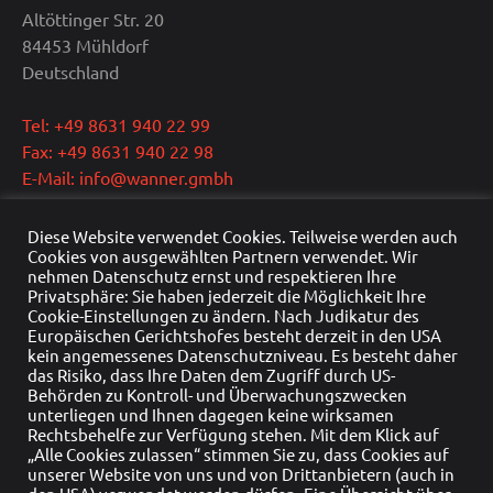
Altöttinger Str. 20
84453 Mühldorf
Deutschland
Tel: +49 8631 940 22 99
Fax: +49 8631 940 22 98
E-Mail: info@wanner.gmbh
Geschäftsführer: Dipl.-Ing. Reinhold Wanner
Diese Website verwendet Cookies. Teilweise werden auch
Cookies von ausgewählten Partnern verwendet. Wir
Ust.-IdNr.: DE291415429
nehmen Datenschutz ernst und respektieren Ihre
HRB Nr.: HRB 22976
Privatsphäre: Sie haben jederzeit die Möglichkeit Ihre
Handelsregister: Traunstein
Cookie-Einstellungen zu ändern. Nach Judikatur des
Europäischen Gerichtshofes besteht derzeit in den USA
kein angemessenes Datenschutzniveau. Es besteht daher
das Risiko, dass Ihre Daten dem Zugriff durch US-
Behörden zu Kontroll- und Überwachungszwecken
unterliegen und Ihnen dagegen keine wirksamen
Rechtsbehelfe zur Verfügung stehen. Mit dem Klick auf
„Alle Cookies zulassen“ stimmen Sie zu, dass Cookies auf
unserer Website von uns und von Drittanbietern (auch in