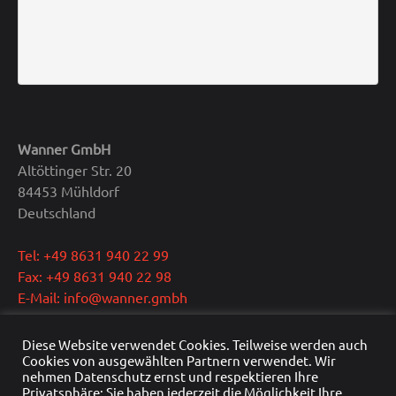
Wanner GmbH
Altöttinger Str. 20
84453 Mühldorf
Deutschland
Tel: +49 8631 940 22 99
Fax: +49 8631 940 22 98
E-Mail: info@wanner.gmbh
Geschäftsführer: Dipl.-Ing. Reinhold Wanner
Diese Website verwendet Cookies. Teilweise werden auch
Cookies von ausgewählten Partnern verwendet. Wir
Ust.-IdNr.: DE291415429
nehmen Datenschutz ernst und respektieren Ihre
HRB Nr.: HRB 22976
Privatsphäre: Sie haben jederzeit die Möglichkeit Ihre