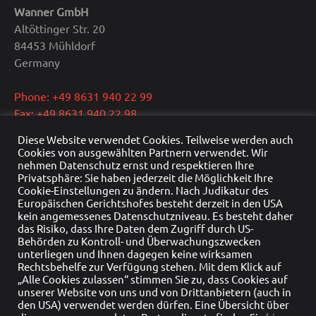
Wanner GmbH
Altöttinger Str. 20
84453 Mühldorf
Germany
Phone: +49 8631 940 22 99
Fax: +49 8631 940 22 98
E-Mail: info@wanner.gmbh
Diese Website verwendet Cookies. Teilweise werden auch
Cookies von ausgewählten Partnern verwendet. Wir
CEO: Dipl.-Ing. Reinhold Wanner
nehmen Datenschutz ernst und respektieren Ihre
Privatsphäre: Sie haben jederzeit die Möglichkeit Ihre
VAT: DE291415429
Cookie-Einstellungen zu ändern. Nach Judikatur des
HRB Nr.: HRB 22976
Europäischen Gerichtshofes besteht derzeit in den USA
Commercial register: Traunstein
kein angemessenes Datenschutzniveau. Es besteht daher
das Risiko, dass Ihre Daten dem Zugriff durch US-
Behörden zu Kontroll- und Überwachungszwecken
unterliegen und Ihnen dagegen keine wirksamen
Rechtsbehelfe zur Verfügung stehen. Mit dem Klick auf
„Alle Cookies zulassen“ stimmen Sie zu, dass Cookies auf
unserer Website von uns und von Drittanbietern (auch in
den USA) verwendet werden dürfen. Eine Übersicht über